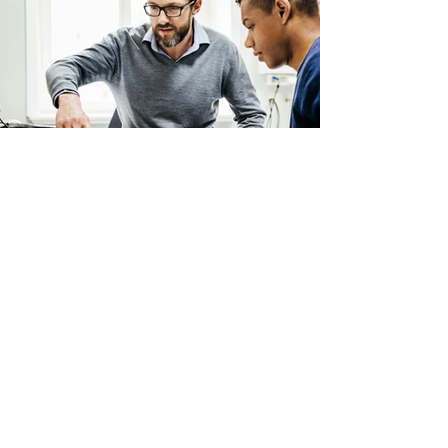
Zurück
KONTAKT
Luftikus Nepal Schulkinderprojekt e.V.
Registernummer: 726238